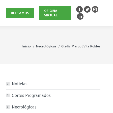
OFICINA
Facebook
Twitter
Instagra
RECLAMOS
VIRTUAL
page
page
page
Linkedin
opens
opens
opens
page
in
in
in
opens
new
new
new
in
Estás aquí:
window
window
window
new
Inicio
Necrológicas
Gladis Margot Vila Robles
window
Noticias
Cortes Programados
Necrológicas