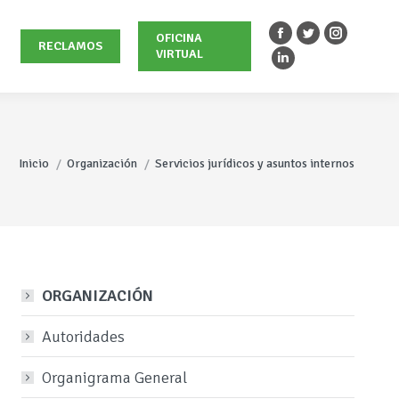
OFICINA
Facebook
Twitter
Instagra
RECLAMOS
VIRTUAL
page
page
page
Linkedin
opens
opens
opens
page
in
in
in
opens
new
new
new
in
Estás aquí:
window
window
window
new
Inicio
Organización
Servicios jurídicos y asuntos internos
window
ORGANIZACIÓN
Autoridades
Organigrama General