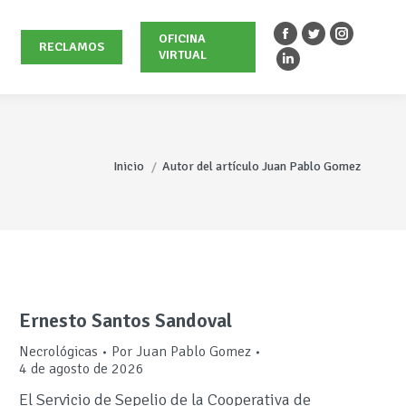
OFICINA
Facebook
Twitter
Instagra
RECLAMOS
VIRTUAL
page
page
page
Linkedin
opens
opens
opens
page
in
in
in
opens
new
new
new
in
Estás aquí:
window
window
window
new
Inicio
Autor del artículo Juan Pablo Gomez
window
Ernesto Santos Sandoval
Necrológicas
Por
Juan Pablo Gomez
4 de agosto de 2026
El Servicio de Sepelio de la Cooperativa de