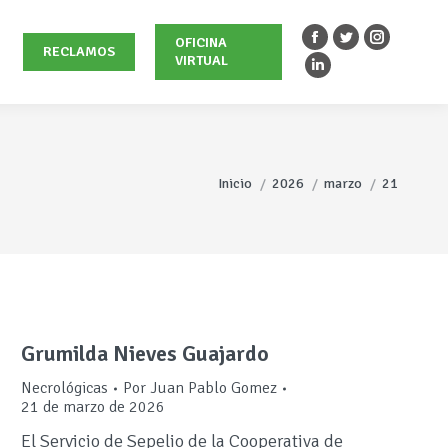
OFICINA
Facebook
Twitter
Instagra
RECLAMOS
VIRTUAL
page
page
page
Linkedin
opens
opens
opens
page
in
in
in
opens
new
new
new
in
Estás aquí:
window
window
window
new
Inicio
2026
marzo
21
window
Grumilda Nieves Guajardo
Necrológicas
Por
Juan Pablo Gomez
21 de marzo de 2026
El Servicio de Sepelio de la Cooperativa de