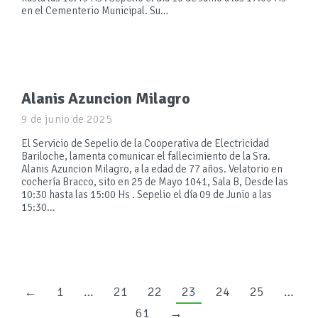
en el Cementerio Municipal. Su…
Alanis Azuncion Milagro
9 de junio de 2025
El Servicio de Sepelio de la Cooperativa de Electricidad
Bariloche, lamenta comunicar el fallecimiento de la Sra.
Alanis Azuncion Milagro, a la edad de 77 años. Velatorio en
cochería Bracco, sito en 25 de Mayo 1041, Sala B, Desde las
10:30 hasta las 15:00 Hs . Sepelio el día 09 de Junio a las
15:30…
←
1
…
21
22
23
24
25
…
61
→