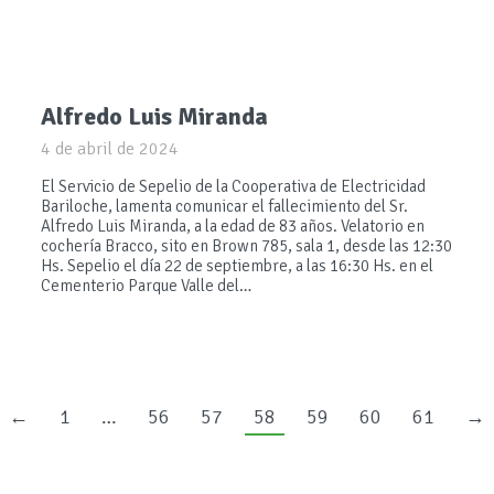
Alfredo Luis Miranda
4 de abril de 2024
El Servicio de Sepelio de la Cooperativa de Electricidad
Bariloche, lamenta comunicar el fallecimiento del Sr.
Alfredo Luis Miranda, a la edad de 83 años. Velatorio en
cochería Bracco, sito en Brown 785, sala 1, desde las 12:30
Hs. Sepelio el día 22 de septiembre, a las 16:30 Hs. en el
Cementerio Parque Valle del…
←
1
…
56
57
58
59
60
61
→