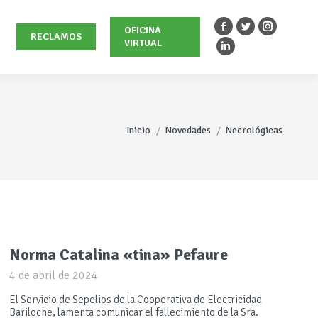
OFICINA
Facebook
Twitter
Instagra
RECLAMOS
VIRTUAL
page
page
page
Linkedin
opens
opens
opens
page
in
in
in
opens
new
new
new
in
Estás aquí:
window
window
window
new
Inicio
Novedades
Necrológicas
window
Norma Catalina «tina» Pefaure
4 de abril de 2024
El Servicio de Sepelios de la Cooperativa de Electricidad
Bariloche, lamenta comunicar el fallecimiento de la Sra.