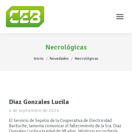
Necrológicas
Estás aquí:
Inicio
Novedades
Necrológicas
Diaz Gonzales Lucila
4 de septiembre de 2024
El Servicio de Sepelio de la Cooperativa de Electricidad
Bariloche, lamenta comunicar el fallecimiento de la Sra. Diaz
Gonzales Lucila a la edad de 98 años. Velatorio en cochería